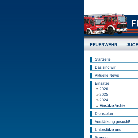
FEUERWEHR
JUG
Startseite
Das sind wir
Aktuelle News
Einsätze
2026
2025
2024
Einsätze Archiv
Dienstplan
Verstärkung gesucht!
Unterstütze uns
Gruppen